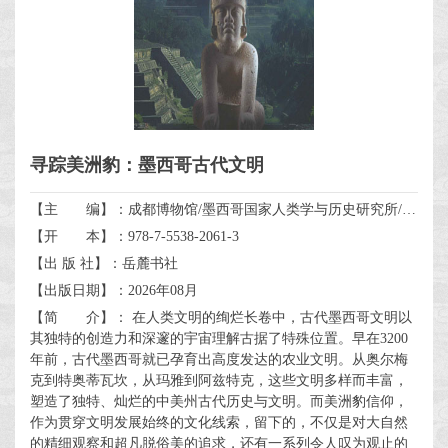
寻踪美洲豹：墨西哥古代文明
【主 编】：成都博物馆/墨西哥国家人类学与历史研究所/北京坤远文博展览有限公司
【开 本】：978-7-5538-2061-3
【出 版 社】：岳麓书社
【出版日期】：2026年08月
【简 介】： 在人类文明的绚烂长卷中，古代墨西哥文明以
其独特的创造力和深邃的宇宙理解古据了特殊位置。早在3200
年前，古代墨西哥就已孕育出高度发达的农业文明。从奥尔梅
克到特奥蒂瓦坎，从玛雅到阿兹特克，这些文明多样而丰富，
塑造了独特、灿烂的中美州古代历史与文明。而美洲豹信仰，
作为贯穿文明发展始终的文化线索，留下的，不仅是对大自然
的精细观察和超凡脱俗美的追求，还有一系列令人叹为观止的