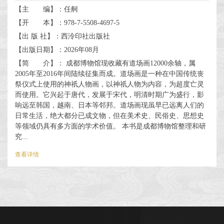
【主 编】：任舸
【开 本】：978-7-5508-4697-5
【出 版 社】：西泠印社出版社
【出版日期】：2026年08月
【简 介】： 成都博物馆现收藏有道场画12000余轴，属
2005年至2016年间陆续征集而成。道场画是一种在中国传统丧
祭仪式上使用的神祇人物画，以神祇人物为内容，为超度亡灵
而使用。它兴起于唐代，发展于宋代，明清时期广为盛行，影
响远至韩国，越南、日本等邻邦。道场画现虽早已远离人们的
日常生活，绝大都分已成文物，但在美术史、民俗史、思想史
等领域仍具有多方面的学术价值。 本书是成都博物馆整理和研
究...
查看详情