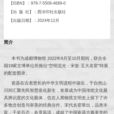
【ISBN】：978-7-5508-4689-0
【出 版 社】：西泠印社出版社
【出版日期】：2024年12月
简介
本书为成都博物馆 2022年8月至10月期间，联合全
国19家文博单位所推出“空明流光：宋瓷·五大名窑”特展
的配套图录。
瓷器在古老悠长的中华文明进程中诞生，于自然山
川间汇聚先民智慧造化新生，发展成为中国传统文化最
具辨识度的文化载体，也在人类物质文明史上留下了许
多饱含创造与审美的经典佳作。宋代名窑辈出，品类丰
富，千姿百态，各竟风流，成就了中国瓷器古典美学的