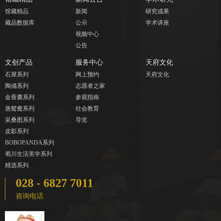
馆藏精品
新闻
研究成果
藏品数据库
公示
学术讲座
视频中心
公告
文创产品
服务中心
天府文化
石犀系列
网上预约
天府文化
陶俑系列
志愿者之家
金香囊系列
参观指南
唐鸳鸯系列
社会教育
采桑图系列
导览
皮影系列
BOBOPANDA系列
蜀川生活美学系列
精选系列
028 - 6827 7011
咨询电话