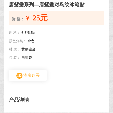
唐鸳鸯系列—唐鸳鸯对鸟纹冰箱贴
25元
￥
价 格：
规 格：
6.5*6.5cm
颜色分类：
金色
材 质：
黄铜镀金
包 装：
自封袋
淘宝购买
产品详情