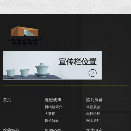
宣传栏位置
首页
走进成博
陈列展览
博物馆简介
常设展览
大事记
临展特展
馆长致辞
网上展厅
馆藏精品
新闻公告
学术研究