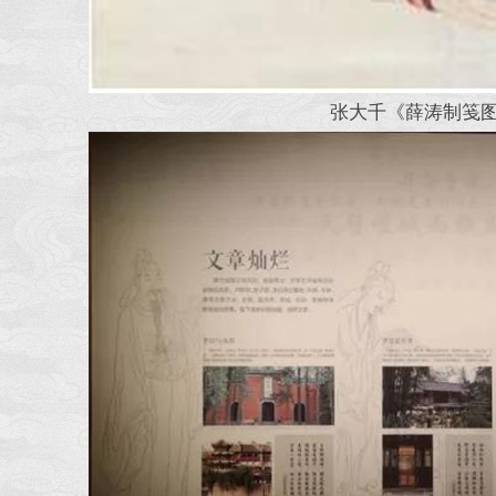
张大千《薛涛制笺