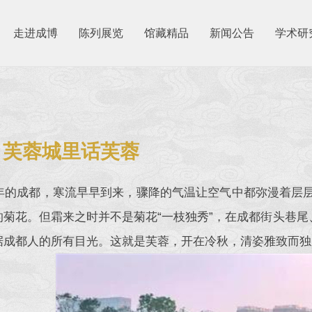
走进成博
陈列展览
馆藏精品
新闻公告
学术研
2
丨芙蓉城里话芙蓉
20年的成都，寒流早早到来，骤降的气温让空气中都弥漫着
的菊花。但霜来之时并不是菊花“一枝独秀”，在成都街头巷尾
据成都人的所有目光。这就是芙蓉，开在冷秋，清姿雅致而独