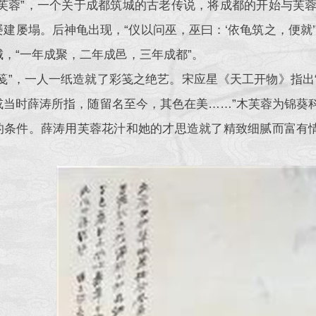
画芙蓉”，一个关于成都筑城的古老传说，将成都的开始与芙
屡建屡塌。后神龟出现，“仪以问巫，巫曰：‘依龟筑之，便就
城，“一年成聚，二年成邑，三年成都”。
涛笺”，一人一纸造就了彩笺之绝艺。宋应星《天工开物》指
或当时薛涛所指，随留名至今，其色在美……”木芙蓉为锦葵
的条件。薛涛用芙蓉花汁和她的才思造就了精致细腻而富有情