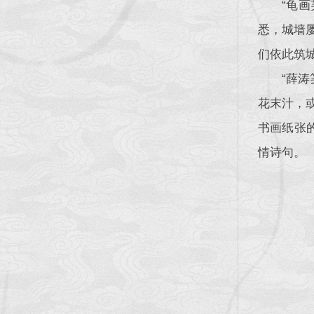
“龟
悉，城墙
们依此筑
“薛
花末汁，
书画纸张
情诗句。