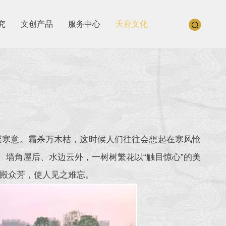
究
文创产品
服务中心
天府文化
层层寒意。霜杀万木枯，这时候人们往往会想起在寒风怆
、墙角屋后、水边云外，一树树繁花以“触目惊心”的美
殿众芳，使人见之难忘。