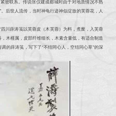
蓉紧密联系。传说张仪建成都城时由于对地质情况不熟
’”。后世人流传，当时神龟行迹神似绽放的芙蓉花，人
出“四川薛涛笺以芙蓉皮（木芙蓉）为料，煮糜，入芙蓉
科，木槿属，皮部纤维细长，木素含量低，有适合制造
调的薛涛笺，写下了“不结同心人，空结同心草”的深