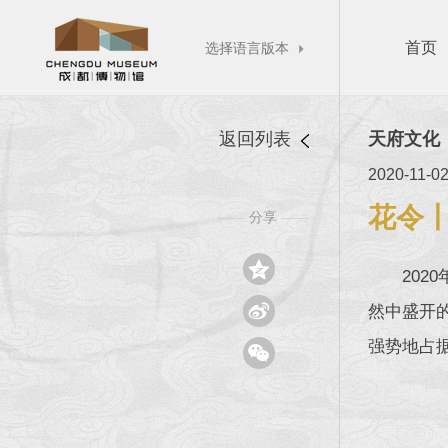
首页
选择语言版本

返回列表
天府文化
2020-11-0
花令
分享
——
——

20

然中盛开
强势地占
