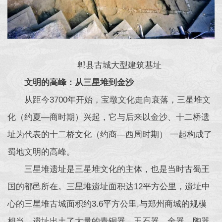
郫县古城大型建筑基址
文明的高峰：从三星堆到金沙
从距今3700年开始，宝墩文化走向衰落，三星堆文
化（约夏—商时期）兴起，它与后来以金沙、十二桥遗
址为代表的十二桥文化（约商—西周时期） 一起构成了
蜀地文明的高峰。
三星堆遗址是三星堆文化的主体，也是当时古蜀王
国的都邑所在。三星堆遗址面积达12平方公里，遗址中
心的三星堆古城面积约3.6平方公里,与郑州商城的规模
相当。遗址出土了大量的青铜器、玉石器、金器、陶器