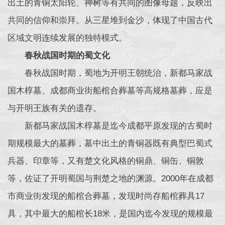
出土的青铜太阳轮、神树等有共同的图像母题，反映出
共同的信仰和崇拜。从三星堆到金沙，体现了中国古代
区域文明连续发展的独特模式。
春秋战国时期的蜀文化
春秋战国时期，蜀地为开明王朝统治，新都马家战
国木椁墓、成都商业街船棺合葬墓等高规格墓葬，应是
与开明王族有关的遗存。
新都马家战国木椁墓是迄今成都平原发现的古蜀时
期规模最大的墓葬，墓中出土的青铜器既有典型巴蜀式
兵器、印章等，又有楚文化风格的铜鼎、铜缶、铜敦
等，佐证了开明蜀国与荆楚之地的渊源。2000年在成都
市商业街发现的船棺合葬墓，发现时尚存船棺葬具17
具，其中最大的船棺长18米，是国内迄今发现的规模最