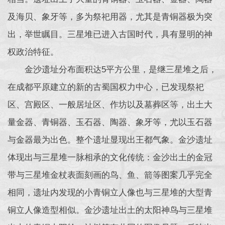
及海贝、象牙等，多为祭祀用器，尤其是青铜器极为突
出，举世瞩目。三星堆已进入古国时代，具有显明的神
权政治特征。
金沙遗址分布面积达5平方公里，是继三星堆之后，
在成都平原建立的新的古蜀国权力中心，已发现祭祀
区、宫殿区、一般居址区、作坊以及墓葬区等，出土大
量金器、青铜器、玉石器、陶器、象牙等，尤以玉石器
与金器最为出色。整个遗址显现出王都气象。金沙遗址
体现出与三星堆一脉相承的文化传统：金沙出土的金冠
带与三星堆金杖表面刻画的鸟、鱼、箭等图案几乎完全
相同，遗址内发现的小青铜立人像也与三星堆的大型青
铜立人像造型相似。金沙遗址出土的太阳神鸟与三星堆