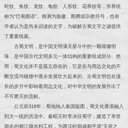
蛇纹、鱼纹、龙纹、龟纹、人形纹、花蒂纹等，学界统
称为“巴蜀图语”。推测为族徽、图腾或宗教符号，也有
学者认为是尚未识读的文字，为破解古蜀文字之谜提供
了重要线索。
古蜀文明，是中国文明满天星斗中的一颗璀璨明
珠，是中国古代文明多元一体结构的重要组成部分。然
而，蜀文化并不是孤立存在的，它是在与周边文化的不
断交流与碰撞中逐步发展壮大起来的。古蜀文明也在漫
长的岁月中影响着周边文化，对中华文明的发展作出了
不可磨灭的贡献。
公元前316年，蜀地纳入秦国版图，蜀文化逐渐融入
到大一统的洪流中。秦昭王时李冰任蜀守，建造了举世
闻名的都江堰水利工程，为两汉时期成都平原“天府之