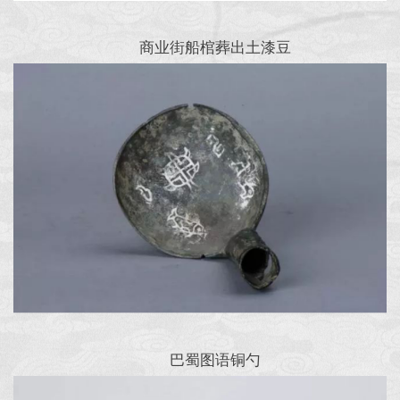
商业街船棺葬出土漆豆
巴蜀图语铜勺