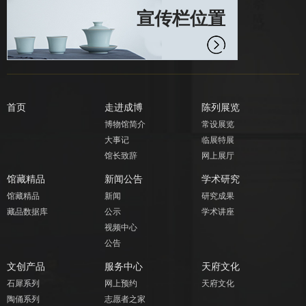
宣传栏位置
首页
走进成博
陈列展览
博物馆简介
常设展览
大事记
临展特展
馆长致辞
网上展厅
馆藏精品
新闻公告
学术研究
馆藏精品
新闻
研究成果
藏品数据库
公示
学术讲座
视频中心
公告
文创产品
服务中心
天府文化
石犀系列
网上预约
天府文化
陶俑系列
志愿者之家