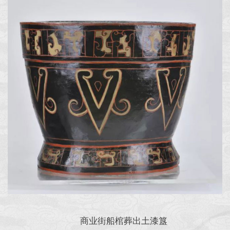
商业街船棺葬出土漆簋