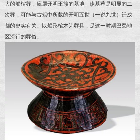
大的船棺葬，应属开明王族的墓地。该墓葬是明显的二
次葬，可能与古籍中所载的开明五世（一说九世）迁成
都的史实有关。以船形棺木为葬具，是这一时期巴蜀地
区流行的葬俗。