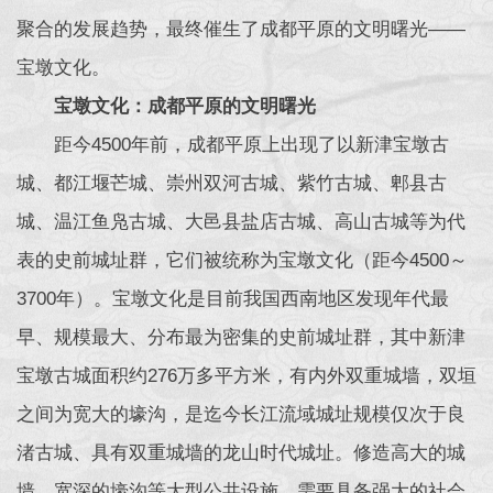
聚合的发展趋势，最终催生了成都平原的文明曙光——
宝墩文化。
宝墩文化：成都平原的文明曙光
距今4500年前，成都平原上出现了以新津宝墩古
城、都江堰芒城、崇州双河古城、紫竹古城、郫县古
城、温江鱼凫古城、大邑县盐店古城、高山古城等为代
表的史前城址群，它们被统称为宝墩文化（距今4500～
3700年）。宝墩文化是目前我国西南地区发现年代最
早、规模最大、分布最为密集的史前城址群，其中新津
宝墩古城面积约276万多平方米，有内外双重城墙，双垣
之间为宽大的壕沟，是迄今长江流域城址规模仅次于良
渚古城、具有双重城墙的龙山时代城址。修造高大的城
墙、宽深的壕沟等大型公共设施，需要具备强大的社会