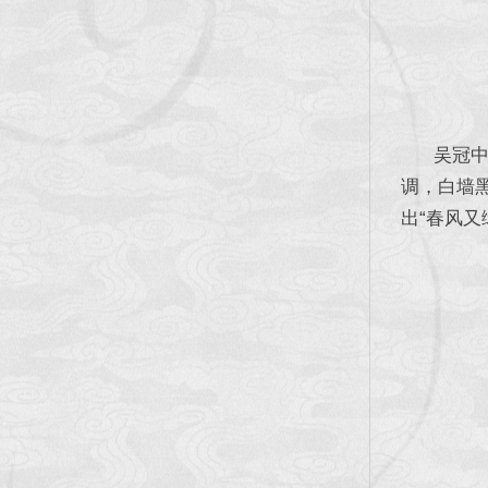
吴冠中在
调，白墙
出“春风