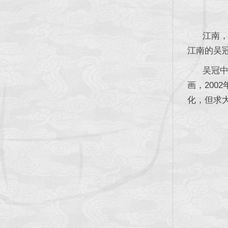
江南，烟
江南的吴
吴冠中1
画，200
化，但求