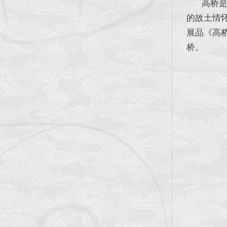
高桥是吴
的故土情
展品《高
桥。