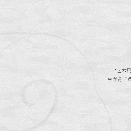
“艺术只
草孕育了