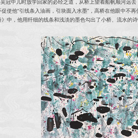
冠中儿时放学回家的必经之道，从桥上望着船帆顺河远去，
怀促使他“引线条入油画，引块面入水墨”，高桥在他眼中不再
桥》中，他用纤细的线条和浅淡的墨色勾出了小桥、流水的诗