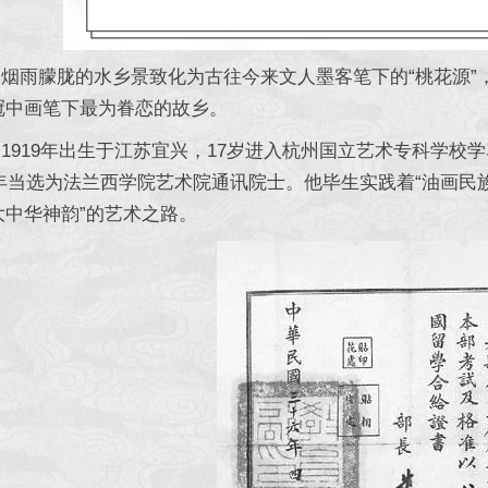
雨朦胧的水乡景致化为古往今来文人墨客笔下的“桃花源”
冠中画笔下最为眷恋的故乡。
919年出生于江苏宜兴，17岁进入杭州国立艺术专科学校学
2年当选为法兰西学院艺术院通讯院士。他毕生实践着“油画民族
大中华神韵”的艺术之路。