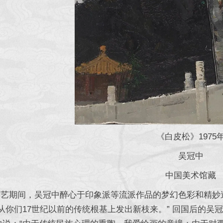
《白皮松》1975
吴冠中
中国美术馆藏
期间，吴冠中醉心于印象派等流派作品的梦幻色彩和精妙造
“从你们17世纪以前的传统根基上发出新枝来。” 回国后的