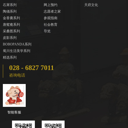
石犀系列
网上预约
天府文化
陶俑系列
志愿者之家
金香囊系列
参观指南
唐鸳鸯系列
社会教育
采桑图系列
导览
皮影系列
BOBOPANDA系列
蜀川生活美学系列
精选系列
028 - 6827 7011
咨询电话
智能客服