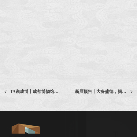
TA说成博丨成都博物馆：文物成为历史叙事的活教材
新展预告丨大备盛德，揭秘青铜背后的王朝礼仪与曾鄂国荣衰