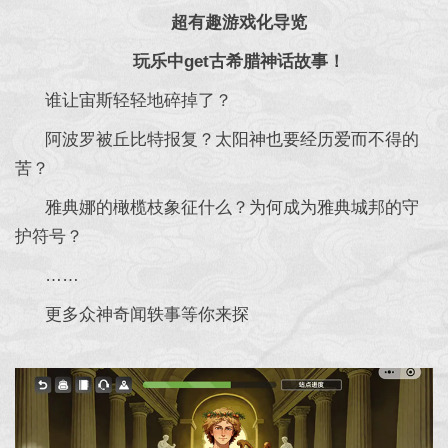
超有趣游戏化导览
玩乐中get古希腊神话故事！
谁让宙斯轻轻地碎掉了？
阿波罗被丘比特报复？太阳神也要经历爱而不得的
苦？
雅典娜的橄榄枝象征什么？为何成为雅典城邦的守
护符号？
……
更多众神奇闻轶事等你来探