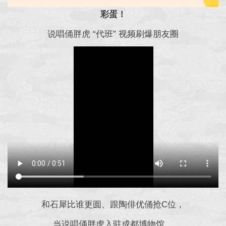
彩蛋！
说唱俑胖虎 “代班” 视频刷爆朋友圈
和石犀比谁更圆、跟陶俳优俑抢C位，
当说唱俑胖虎入驻成都博物馆，