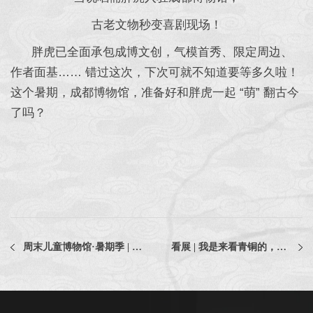
古老文物秒变喜剧现场！
胖虎已全面承包成博文创，气模首秀、限定周边、
作者面基…… 错过这次，下次可就不知道要等多久啦！
这个暑期，成都博物馆，准备好和胖虎一起 “萌” 翻古今
了吗？
周末儿童博物馆·暑期季 | 7.29-8.3 活动日历
看展 | 我是来看青铜的，咋就开始认字了