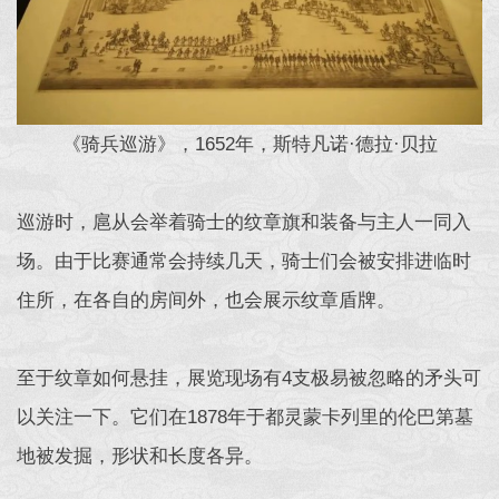
《骑兵巡游》，1652年，斯特凡诺·德拉·贝拉
巡游时，扈从会举着骑士的纹章旗和装备与主人一同入
场。由于比赛通常会持续几天，骑士们会被安排进临时
住所，在各自的房间外，也会展示纹章盾牌。
至于纹章如何悬挂，展览现场有4支极易被忽略的矛头可
以关注一下。它们在1878年于都灵蒙卡列里的伦巴第墓
地被发掘，形状和长度各异。