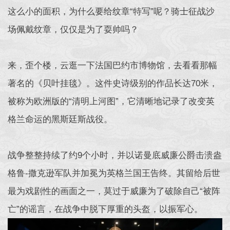
这么小的面积，为什么要给纹章“特写”呢？骑士征战沙
场佩戴纹章，仅仅是为了耍帅吗？
来，歪个楼，云逛一下法国巴约市博物馆，去看看那幅
著名的《贝叶挂毯》。这件史诗级别的作品长达70米，
被称为欧洲版的“清明上河图”，它清晰地记录了改变英
格兰命运的黑斯廷斯战役。
战争整整持续了约9个小时，并以诺曼底威廉公爵击溃盎
格鲁-撒克逊军队并加冕为英格兰国王告终。其留给后世
最为戏剧性的画面之一，莫过于威廉为了破除自己“被阵
亡”的谣言，在战争中脱下厚重的头盔，以振军心。