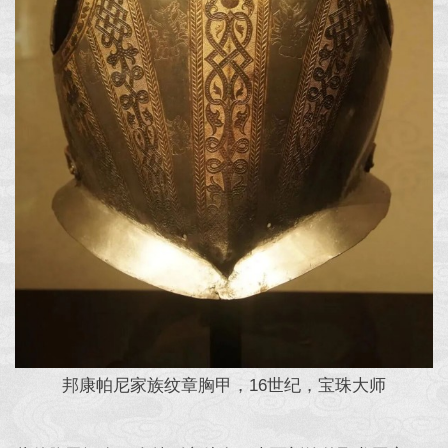
邦康帕尼家族纹章胸甲，16世纪，宝珠大师