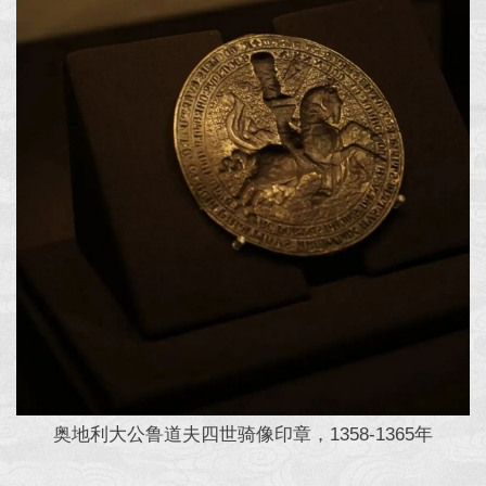
奥地利大公鲁道夫四世骑像印章，1358-1365年