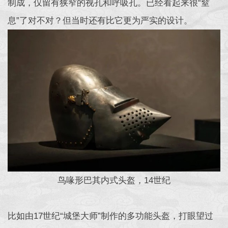
制成，仅留有狭窄的视孔和呼吸孔。已经看起来很“窒
息”了对不对？但当时还有比它更为严实的设计。
鸟喙形巴其内式头盔，14世纪
比如由17世纪“城堡大师”制作的多功能头盔，打眼望过