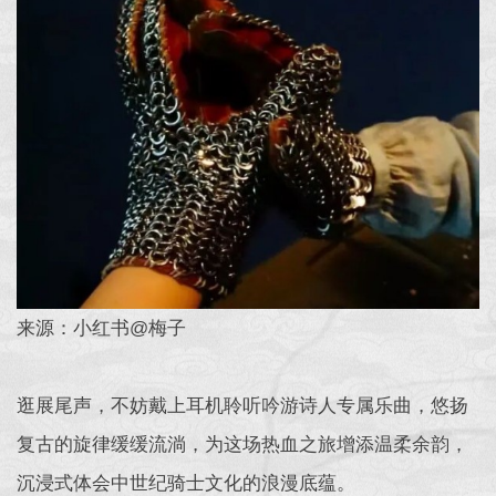
来源：小红书@梅子
逛展尾声，不妨戴上耳机聆听吟游诗人专属乐曲，悠扬
复古的旋律缓缓流淌，为这场热血之旅增添温柔余韵，
沉浸式体会中世纪骑士文化的浪漫底蕴。