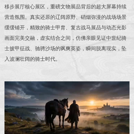
移步展厅核心展区，重磅文物展品背后的超大屏幕持续
营造氛围。真实还原的辽阔原野、硝烟弥漫的战场场景
缓缓铺开，精致的骑士甲胄、复古战马展品与动态光影
画面完美交融，虚实结合之间，仿佛亲眼见证中世纪骑
士披甲征战、驰骋沙场的飒爽英姿，瞬间脱离现实，坠
入波澜壮阔的骑士时代。