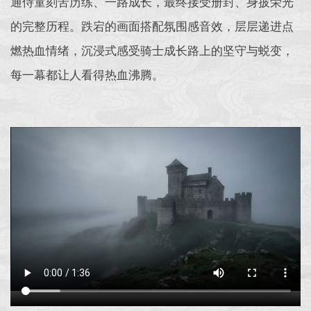
通侍童刻苦历练、一路成长，最终接受册封、身披荣光
的完整历程。跌宕的画面搭配氛围感音效，层层递进点
燃热血情绪，沉浸式感受骑士成长路上的坚守与蜕变，
每一幕都让人看得热血沸腾。