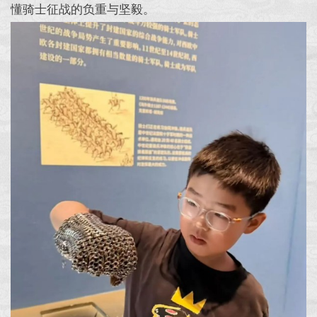
懂骑士征战的负重与坚毅。