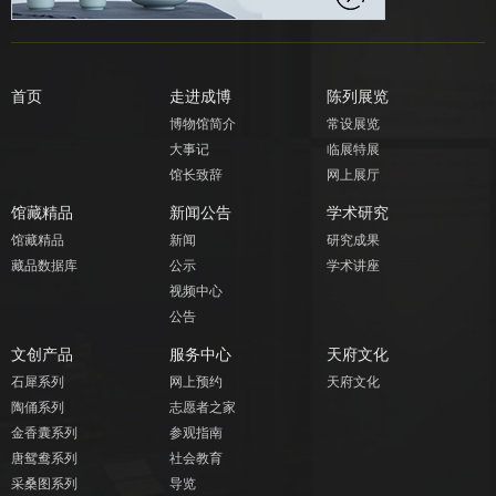
首页
走进成博
陈列展览
博物馆简介
常设展览
大事记
临展特展
馆长致辞
网上展厅
馆藏精品
新闻公告
学术研究
馆藏精品
新闻
研究成果
藏品数据库
公示
学术讲座
视频中心
公告
文创产品
服务中心
天府文化
石犀系列
网上预约
天府文化
陶俑系列
志愿者之家
金香囊系列
参观指南
唐鸳鸯系列
社会教育
采桑图系列
导览