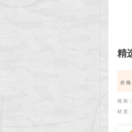
精
价 格
规 格
材 质