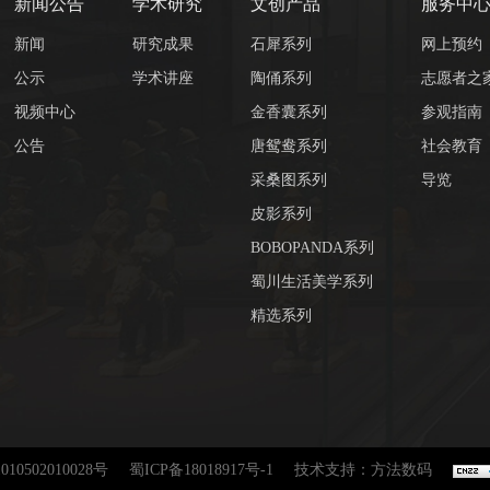
新闻公告
学术研究
文创产品
服务中
新闻
研究成果
石犀系列
网上预约
公示
学术讲座
陶俑系列
志愿者之
视频中心
金香囊系列
参观指南
公告
唐鸳鸯系列
社会教育
采桑图系列
导览
皮影系列
BOBOPANDA系列
蜀川生活美学系列
精选系列
10502010028号
蜀ICP备18018917号-1
技术支持：方法数码