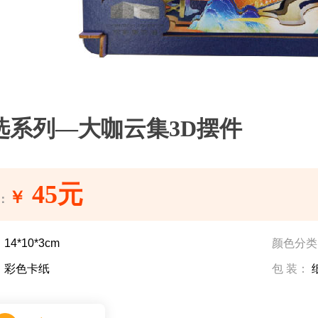
选系列—大咖云集3D摆件
45元
￥
：
：
14*10*3cm
颜色分类
：
彩色卡纸
包 装：