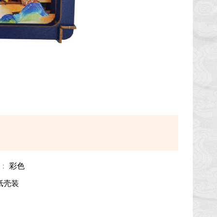
：
彩色
纸壳装