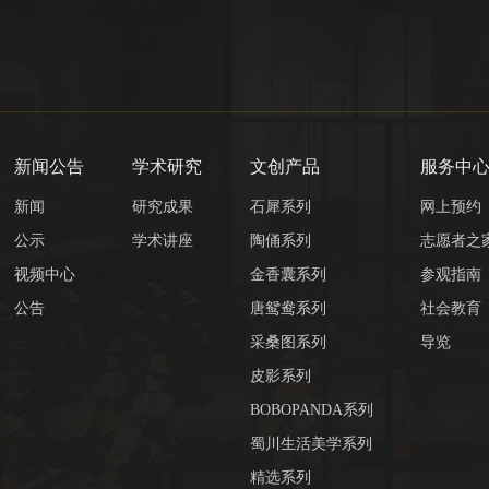
新闻公告
学术研究
文创产品
服务中
新闻
研究成果
石犀系列
网上预约
公示
学术讲座
陶俑系列
志愿者之
视频中心
金香囊系列
参观指南
公告
唐鸳鸯系列
社会教育
采桑图系列
导览
皮影系列
BOBOPANDA系列
蜀川生活美学系列
精选系列