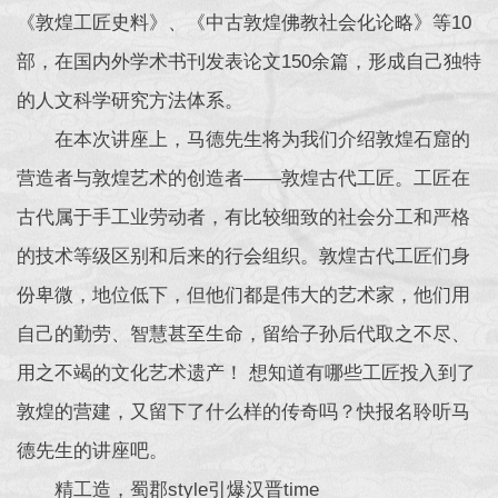
《敦煌工匠史料》、《中古敦煌佛教社会化论略》等10
部，在国内外学术书刊发表论文150余篇，形成自己独特
的人文科学研究方法体系。
在本次讲座上，马德先生将为我们介绍敦煌石窟的
营造者与敦煌艺术的创造者——敦煌古代工匠。工匠在
古代属于手工业劳动者，有比较细致的社会分工和严格
的技术等级区别和后来的行会组织。敦煌古代工匠们身
份卑微，地位低下，但他们都是伟大的艺术家，他们用
自己的勤劳、智慧甚至生命，留给子孙后代取之不尽、
用之不竭的文化艺术遗产！ 想知道有哪些工匠投入到了
敦煌的营建，又留下了什么样的传奇吗？快报名聆听马
德先生的讲座吧。
精工造，蜀郡style引爆汉晋time