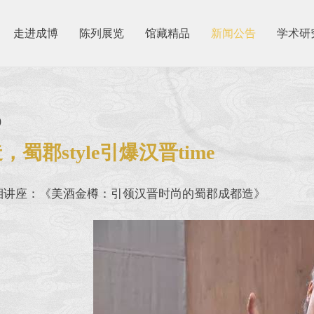
走进成博
陈列展览
馆藏精品
新闻公告
学术研
0
，蜀郡style引爆汉晋time
湘讲座：《美酒金樽：引领汉晋时尚的蜀郡成都造》