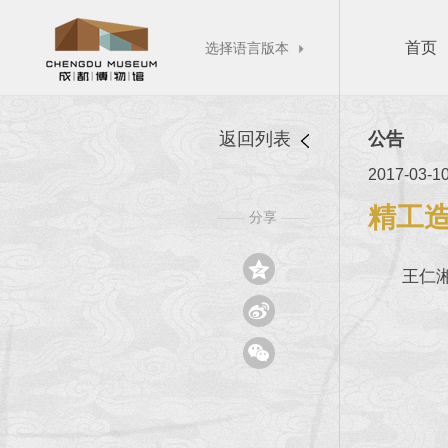
首页
选择语言版本

返回列表
公告
2017-03-1
精工造
分享
——
——

王仁

