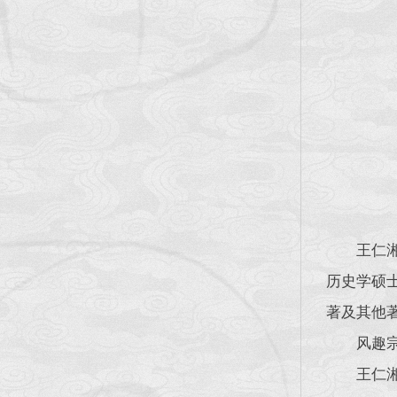
王仁
历史学硕
著及其他著
风趣
王仁