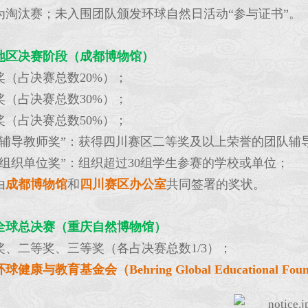
为淘汰赛；未入围团队颁发环球自然日活动“参与证书”。
地区决赛阶段（成都博物馆）
奖（占决赛总数20%）；
奖（占决赛总数30%）；
奖（占决赛总数50%）；
秀辅导教师奖”：获得四川赛区二等奖及以上荣誉的团队辅
秀组织单位奖”：组织超过30组学生参赛的学校或单位；
由
成都博物馆
和
四川赛区办公室
共同签署的奖状。
全球总决赛（重庆自然博物馆）
奖、二等奖、三等奖（各占决赛总数1/3）；
环球健康与教育基金会（Behring Global Educational Foun