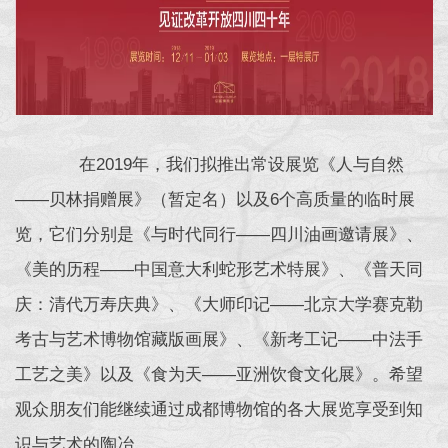
在2019年，我们拟推出常设展览《人与自然
——贝林捐赠展》（暂定名）以及6个高质量的临时展
览，它们分别是《与时代同行——四川油画邀请展》、
《美的历程——中国意大利蛇形艺术特展》、《普天同
庆：清代万寿庆典》、《大师印记——北京大学赛克勒
考古与艺术博物馆藏版画展》、《新考工记——中法手
工艺之美》以及《食为天——亚洲饮食文化展》。希望
观众朋友们能继续通过成都博物馆的各大展览享受到知
识与艺术的陶冶。