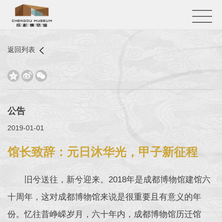
返回列表



公告
2019-01-01
馆长致辞：元日沐华光，甲子新征程
旧兮送往，新兮迎来。2018年是成都博物馆建馆六
十周年，这对成都博物馆来说是很重要且有意义的年
份。忆往昔峥嵘岁月，六十年内，成都博物馆历迁馆