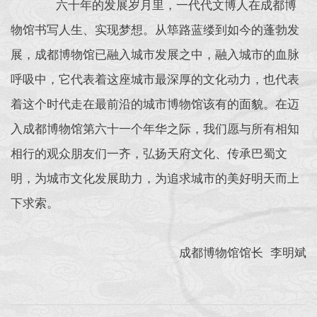
六十年的发展岁月里，一代代文博人在成都博
物馆书写人生、实现梦想。从筚路蓝缕到如今的蓬勃发
展，成都博物馆已融入城市发展之中，融入城市的血脉
呼吸中，它代表着这座城市最深厚的文化动力，也代表
着这个时代走在最前沿的城市博物馆该有的面貌。在迈
入成都博物馆第六十一个年华之际，我们愿与所有相知
相行的观众朋友们一齐，弘扬天府文化、传承巴蜀文
明，为城市文化发展助力，为追求城市的美好明天而上
下求索。
成都博物馆馆长 李明斌