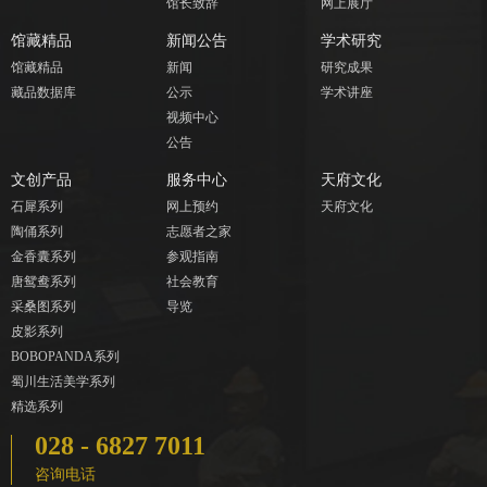
馆长致辞
网上展厅
馆藏精品
新闻公告
学术研究
馆藏精品
新闻
研究成果
藏品数据库
公示
学术讲座
视频中心
公告
文创产品
服务中心
天府文化
石犀系列
网上预约
天府文化
陶俑系列
志愿者之家
金香囊系列
参观指南
唐鸳鸯系列
社会教育
采桑图系列
导览
皮影系列
BOBOPANDA系列
蜀川生活美学系列
精选系列
028 - 6827 7011
咨询电话