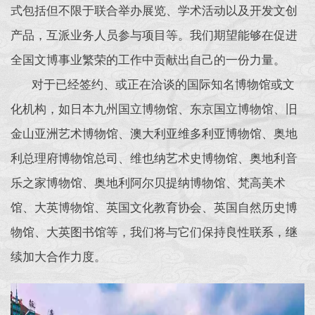
式包括但不限于联合举办展览、学术活动以及开发文创
产品，互派业务人员参与项目等。我们期望能够在促进
全国文博事业繁荣的工作中贡献出自己的一份力量。
对于已经签约、或正在洽谈的国际知名博物馆或文
化机构，如日本九州国立博物馆、东京国立博物馆、旧
金山亚洲艺术博物馆、澳大利亚维多利亚博物馆、奥地
利总理府博物馆总司、维也纳艺术史博物馆、奥地利音
乐之家博物馆、奥地利阿尔贝提纳博物馆、梵高美术
馆、大英博物馆、英国文化教育协会、英国自然历史博
物馆、大英图书馆等，我们将与它们保持良性联系，继
续加大合作力度。