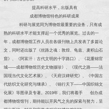
提高科研水平，出版具有
成都博物馆特色的科研成果
科研与展览同为博物馆最重要的业务，只有成
熟的科研水平才能支撑起一个优秀的展览。过去的一
年，成都博物馆工作人员在各级刊物上共发表了多篇论
文，同时还出版了《丝路之魂：敦煌、龟兹、麦积山石
窟》、《阿富汗：古代文明的十字路口》、《花重锦官
城——成都博物馆历史文物撷珍》、《现代之路——法
国现当代文化艺术展》、《天府汉碑研究》、《中国古
代纺织文化研究与继承》、《锦行天下——中国织锦文
化展》等图录及专著。2019年，我们将着手 创办成
都博物馆馆刊，期待能以开风气之先的探索与努力，呈