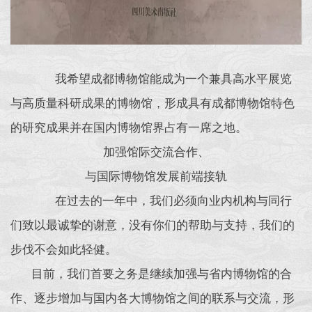
我希望成都博物馆能成为一个兼具高水平展览
与高质量科研成果的博物馆，形成具有成都博物馆特色
的研究成果并在国内博物馆界占有一席之地。
加强馆际交流合作、
与国际博物馆发展前端接轨
在过去的一年中，我们必须向业内机构与同行
们致以最诚挚的谢意，没有你们的帮助与支持，我们的
步伐不会如此轻健。
目前，我们首要之务是继续加强与省内博物馆的合
作、逐步增加与国内各大博物馆之间的联系与交流，形