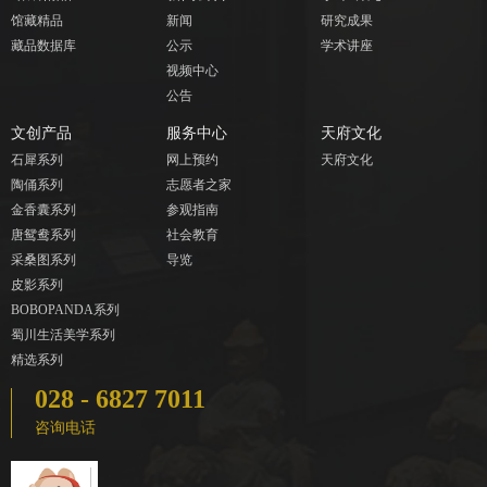
馆藏精品
新闻
研究成果
藏品数据库
公示
学术讲座
视频中心
公告
文创产品
服务中心
天府文化
石犀系列
网上预约
天府文化
陶俑系列
志愿者之家
金香囊系列
参观指南
唐鸳鸯系列
社会教育
采桑图系列
导览
皮影系列
BOBOPANDA系列
蜀川生活美学系列
精选系列
028 - 6827 7011
咨询电话