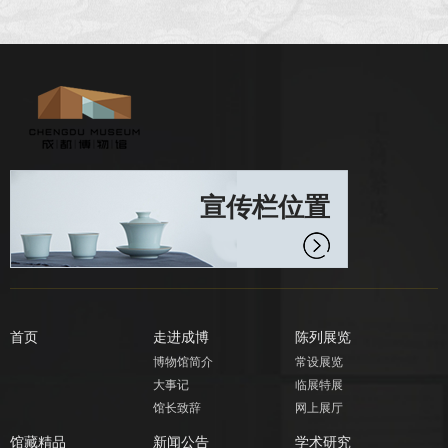
宣传栏位置
首页
走进成博
陈列展览
博物馆简介
常设展览
大事记
临展特展
馆长致辞
网上展厅
馆藏精品
新闻公告
学术研究