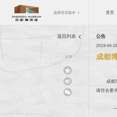
首页
选择语言版本

返回列表
公告
2019-04-1
成都博
分享
——
——


成都
请符合要

一、