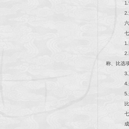
1.
2.
六、
七、
1.
2.
称、比选
3.
4.递
5.递
比选
七、
成都