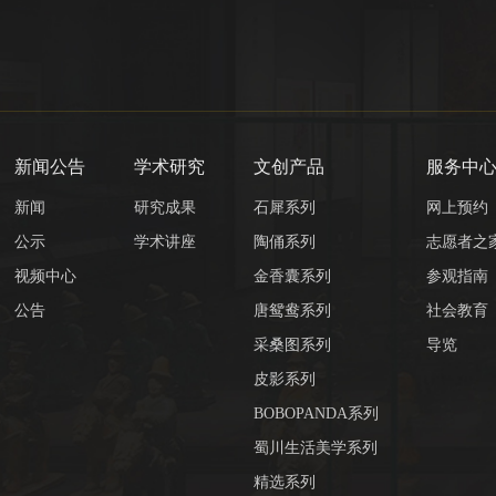
新闻公告
学术研究
文创产品
服务中
新闻
研究成果
石犀系列
网上预约
公示
学术讲座
陶俑系列
志愿者之
视频中心
金香囊系列
参观指南
公告
唐鸳鸯系列
社会教育
采桑图系列
导览
皮影系列
BOBOPANDA系列
蜀川生活美学系列
精选系列