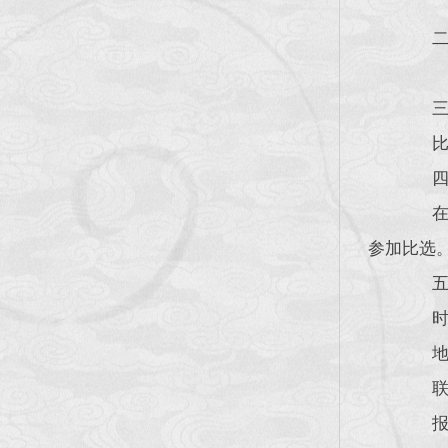
二
三、
比选
四、
在中
参加比选
五、
时间：
地点
联系人
报名