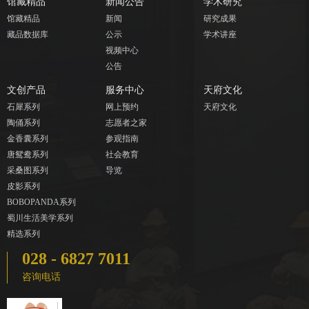
馆藏精品
新闻公告
学术研究
馆藏精品
新闻
研究成果
藏品数据库
公示
学术讲座
视频中心
公告
文创产品
服务中心
天府文化
石犀系列
网上预约
天府文化
陶俑系列
志愿者之家
金香囊系列
参观指南
唐鸳鸯系列
社会教育
采桑图系列
导览
皮影系列
BOBOPANDA系列
蜀川生活美学系列
精选系列
028 - 6827 7011
咨询电话