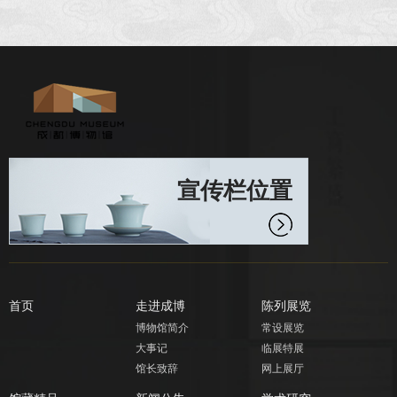
宣传栏位置
首页
走进成博
陈列展览
博物馆简介
常设展览
大事记
临展特展
馆长致辞
网上展厅