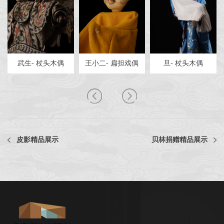
武生- 杖头木偶
王小二- 扁担戏偶
旦- 杖头木偶
皮影精品展示
贝林捐赠精品展示