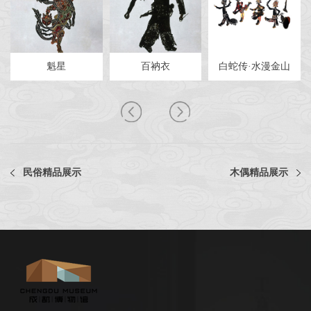
魁星
百衲衣
白蛇传·水漫金山
民俗精品展示
木偶精品展示