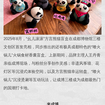
2025年8月，“幺儿滚滚”方言熊猫盲盒在成都博物馆三楼
文创区首发亮相，同步推出的还有极具成都特色的“喰火
锅儿”火锅食材香囊盲盒。上新期间，品牌主理人王丹青
亲临成博现场，与粉丝分享创作灵感；非遗风筝墙、花
灯区等沉浸式体验空间，以及方言熊猫幸运转盘、“喰火
锅儿”沉浸烫涮等互动玩法，让成博三楼成为成都最热门
的国潮打卡地。
来成博