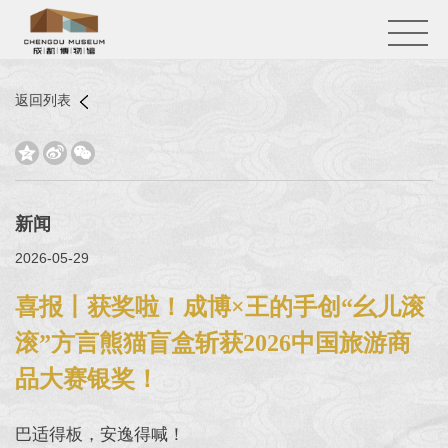
返回列表



新闻
2026-05-29
喜报丨获奖啦！成博×王的手创“幺儿滚
滚”方言熊猫盲盒斩获2026中国旅游商
品大赛银奖！
巴适得板，安逸得喊！