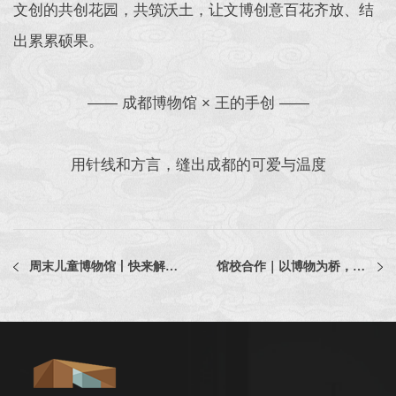
文创的共创花园，共筑沃土，让文博创意百花齐放、结
出累累硕果。
—— 成都博物馆 × 王的手创 ——
用针线和方言，缝出成都的可爱与温度
周末儿童博物馆丨快来解锁“六一”儿童节精彩活动和六月活动日历吧！
馆校合作｜以博物为桥，探万物共生——记成博与树德东区的生物双师探究课