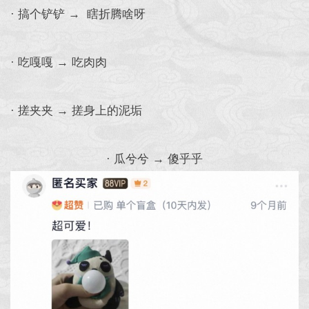
· 搞个铲铲 → 瞎折腾啥呀
· 吃嘎嘎 → 吃肉肉
· 搓夹夹 → 搓身上的泥垢
· 瓜兮兮 → 傻乎乎