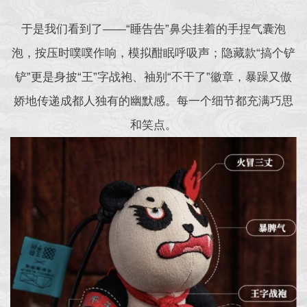
于是我们看到了——“睡告告”鼻尖挂着的手捏气囊泡
泡，按压时噗噗作响，模拟酣眠呼吸声；隐藏款“搞个铲
铲”更是身披“王”字战袍、袖别“不干了”徽章，暴躁又傲
娇地传递成都人独有的幽默感。每一个细节都充满巧思
和笑点。