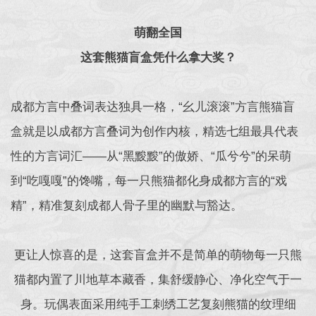
萌翻全国
这套熊猫盲盒凭什么拿大奖？
成都方言中叠词表达独具一格，“幺儿滚滚”方言熊猫盲
盒就是以成都方言叠词为创作内核，精选七组最具代表
性的方言词汇——从“黑黢黢”的傲娇、“瓜兮兮”的呆萌
到“吃嘎嘎”的馋嘴，每一只熊猫都化身成都方言的“戏
精”，精准复刻成都人骨子里的幽默与豁达。
更让人惊喜的是，这套盲盒并不是简单的萌物每一只熊
猫都内置了川地草本藏香，集舒缓静心、净化空气于一
身。玩偶表面采用纯手工刺绣工艺复刻熊猫的纹理细