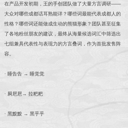
在产品开发初期，王的手创团队做了大量方言调研——
大众对哪些成都话耳熟能详？哪些词最能代表成都人的
性格？哪些词还能做成生动的熊猫形象？团队甚至征集
了各地粉丝朋友的建议，最终从海量候选词汇中筛选出
七组兼具代表性与表现力的方言叠词，作为首批发售阵
容。
· 睡告告 → 睡觉觉
· 屙㞎㞎→ 拉粑粑
· 黑黢黢 → 黑乎乎