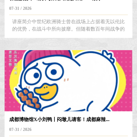
07-31 / 2026
讲座简介中世纪欧洲骑士曾在战场上占据着无以伦比
的优势，在战斗中所向披靡。但随着数百年间战争的
战术发展，其战场地位也不断受到挑战。讲座将涉及
欧洲骑士发展的历史知识，并从一些欧洲中世纪经典
战役来观察这些高贵的重装骑兵在战术博弈中的优
劣，来阐明骑士盔甲的发展迭代与其战场实际需求紧
密相关。主讲人简介刘 甲伦敦大学学院应用考古学
中心高级研究员，项目主管湖南省博物馆特聘境外策
展人与学术顾问。研究方向为文化遗产...
成都博物馆X小刘鸭丨闷墩儿请客！成都麻辣...
07-31 / 2026