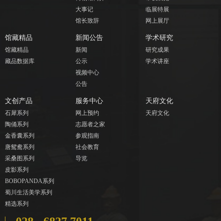
大事记
临展特展
馆长致辞
网上展厅
馆藏精品
新闻公告
学术研究
馆藏精品
新闻
研究成果
藏品数据库
公示
学术讲座
视频中心
公告
文创产品
服务中心
天府文化
石犀系列
网上预约
天府文化
陶俑系列
志愿者之家
金香囊系列
参观指南
唐鸳鸯系列
社会教育
采桑图系列
导览
皮影系列
BOBOPANDA系列
蜀川生活美学系列
精选系列