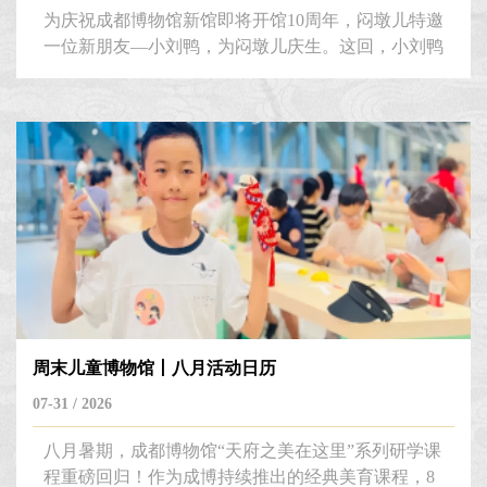
为庆祝成都博物馆新馆即将开馆10周年，闷墩儿特邀
一位新朋友—小刘鸭，为闷墩儿庆生。这回，小刘鸭
化身为“成都麻辣老吃家”做客成都博物馆，带领大家
一起逛展寻味，解锁文博新体验。独家美陈打卡、限
定联名文创、隐藏福利礼遇、主题饮品体验，一次性
全安排！四位本土陶俑祖先，教小刘鸭做成都老吃家
什么是成都式的市井烟火？会吃、会躺、会耍！初入
蓉城的小刘鸭，专程拜会成都博物馆四位本土陶俑前
辈，研习最地道的成都生活美学
周末儿童博物馆丨八月活动日历
07-31 / 2026
八月暑期，成都博物馆“天府之美在这里”系列研学课
程重磅回归！作为成博持续推出的经典美育课程，8