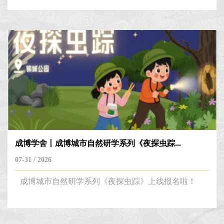
月精选古建筑屋顶、成都漆器、汉画像三大主题，知
识课堂、展厅讲解与手工体验并重，解构古代屋顶的
建筑智慧，赏析成都漆器经典配色，细品汉画像的生
活意趣与艺术神韵，在方寸之间探寻天府文化之美。
成博学舍丨成博城市自然研学系列《夜探虫踪...
07-31 / 2026
成博城市自然研学系列《夜探虫踪》上线报名啦！