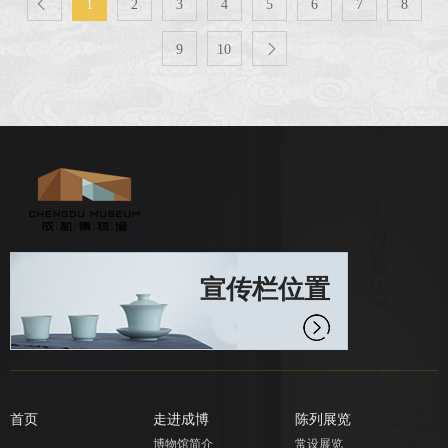

1
2
3
4
5
6
7
8
9
10

宣传栏位置
首页
走进成博
陈列展览
博物馆简介
常设展览