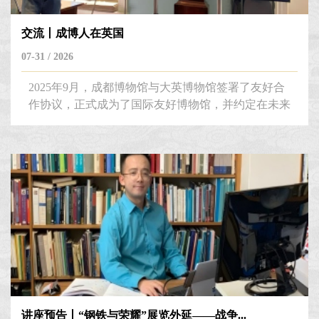
交流丨成博人在英国
07-31 / 2026
2025年9月，成都博物馆与大英博物馆签署了友好合
作协议，正式成为了国际友好博物馆，并约定在未来
五年进行多个展览的国际合作。今年7月，成都博物
馆交流宣传部主任王立以访问学者身份，参加大英博
物馆面向全球博物馆从业者的国际培训项目
ITP（Internal Training Progra），前往伦敦开启了为期
一个半月的交流与学习。据王立介绍，该项目由大英
博物馆合作的多家基金会赞助，每年邀请一批来自世
界各...
讲座预告丨“钢铁与荣耀”展览外延——战争...