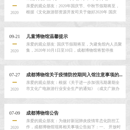
历史文化陈列/古代篇（先秦—南北朝）3F：《花重锦
亲爱的观众朋友：2020年国庆节、中秋节假期将至，
官城》成都历史文化陈列/古代篇
根据《文化旅游部资源开发司关于做好2020年 国庆
2020
节、中秋节假期旅游景区开放管理工作的通知》的要
求，成都博物馆现将国庆节、中秋节期间入馆注意事
项公告如下：一、 开馆时间开馆时间：上午9:00—下
09-21
儿童博物馆温馨提示
午17:00；16:30停止进馆。周一至周日正常开馆。二、
限流措施根据疫情防控需要，国庆节、中秋节期间成
亲爱的观众朋友: 国庆节假期将至，为避免馆内人员聚
都博物馆接待参观人数不超过15000人/天，瞬间人...
集，2020年10月1日至10日，成都博物馆将暂停推
2020
出“周末儿童博物馆”活动，活动将自10月16日起恢复
推出。给您带来的不便，我们深表歉意，敬请谅解，
同时感谢您对“周末儿童博物馆”活动的关注与支持！
07-27
成都博物馆关于疫情防控期间入馆注意事项的...
成都博物馆2020年9月21日
亲爱的观众朋友：根据《关于进一步加强汛期暑期全
市文化广电旅游行业安全生产的通知》（成文广旅办
2020
发〔2020〕7号）文件要求，成都博物馆现将疫情防控
期间入馆注意事项公告如下：一、 开放时间开馆时
间：上午9:00—下午17:00；16:30停止进馆。周二至周
07-09
成都博物馆公告
日正常开馆， 每周一闭馆。
亲爱的观众朋友：为做好新冠肺炎疫情常态化防控工
作，成都博物馆现将相关事项公告如下：一、 开放时
2020