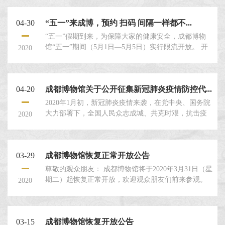
周二至周日正常开馆， 每周一闭馆。二、 限流措施博
物馆每小时瞬间流量不超过1000人。节假日根据疫情
04-30
“五一”来成博，预约 扫码 间隔一样都不...
防控需要按照上级要求和我馆实际另行确定限流措
施，并另行公告。三、
“五一”假期到来，为保障大家的健康安全，成都博物
馆“五一”期间（5月1日—5月5日）实行限流开放。 开
2020
放时间每日上午9:00—下午17:00，16:30停止进馆。限
流措施小长假期间，成都博物馆每日入馆人数上限
6000人，网上预约名额5000人，现场取票入馆名额
04-20
成都博物馆关于公开征集新冠肺炎疫情防控代...
1000人，馆内瞬间流量不超过500人
2020年1月初，新冠肺炎疫情来袭，在党中央、国务院
大力部署下，全国人民众志成城、共克时艰，抗击疫
2020
情。为见证这一重大社会事件，保存抗“疫”历史，传
承战“疫”精神，成都博物馆特向社会各界广泛征集新
冠肺炎疫情防控代表性见证物，欢迎社会各界积极提
03-29
成都博物馆恢复正常开放公告
供相关见证物或征集线索。
尊敬的观众朋友： 成都博物馆将于2020年3月31日（星
期二）起恢复正常开放，欢迎观众朋友们前来参观。
2020
现将相关事项公告如下： 一、开放时间 每日上午9:00
—下午17:00，16:30停止进馆，每周一闭馆。
03-15
成都博物馆恢复开放公告