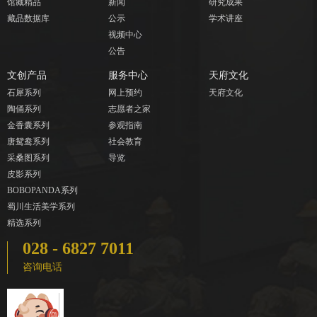
馆藏精品
新闻
研究成果
藏品数据库
公示
学术讲座
视频中心
公告
文创产品
服务中心
天府文化
石犀系列
网上预约
天府文化
陶俑系列
志愿者之家
金香囊系列
参观指南
唐鸳鸯系列
社会教育
采桑图系列
导览
皮影系列
BOBOPANDA系列
蜀川生活美学系列
精选系列
028 - 6827 7011
咨询电话