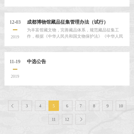
文献资料。 3、能够反映成都城市发展变迁的图文、影
像资料。 4、重要历史人物的相关文物、图文、影像资
料。
12-03
成都博物馆藏品征集管理办法（试行）
为丰富馆藏文物，完善藏品体系，规范藏品征集工
作，根据《中华人民共和国文物保护法》《中华人民
2019
共和国文物保护法实施条例》《博物馆藏品管理办
法》《博物馆条例》《文物事业单位财务制度》《成
都市文物局直属博物馆文物藏品征集管理暂行办法》
11-19
中选公告
有关规定制定本办法。一、总则
2019

3
4
5
6
7
8
9
10
11
12
