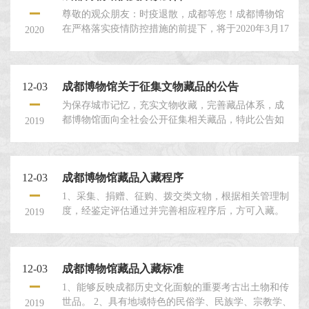
尊敬的观众朋友：时疫退散，成都等您！成都博物馆
在严格落实疫情防控措施的前提下，将于2020年3月17
2020
日（星期二）起恢复有序开放，欢迎观众朋友们前来
参观。现将相关事项公告如下：
12-03
成都博物馆关于征集文物藏品的公告
为保存城市记忆，充实文物收藏，完善藏品体系，成
都博物馆面向全社会公开征集相关藏品，特此公告如
2019
下： 一、征集范围 （一）反映成都地区，兼及西南地
区古代及近现代政治、经济、军事、文化、科技、生
态环境变迁和重大事件的文物或文献资料。
12-03
成都博物馆藏品入藏程序
1、采集、捐赠、征购、拨交类文物，根据相关管理制
度，经鉴定评估通过并完善相应程序后，方可入藏。
2019
2、所有发掘、采集、捐赠、征购、拨交、交换、复制
等文物，由经办人填写文物入馆凭证，连同文物交总
登记登记入藏。 3、总登记将拟入藏文物登入总账及分
12-03
成都博物馆藏品入藏标准
类账，并登入藏品管理系统。 4、拟入藏文物入库前，
均需由总登记根据具体情况向文物保护与修复部申请
1、能够反映成都历史文化面貌的重要考古出土物和传
文物清洁、消毒或修整。...
世品。 2、具有地域特色的民俗学、民族学、宗教学、
2019